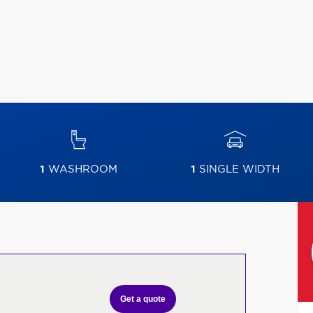
1
WASHROOM
1
SINGLE WIDTH
Get a quote