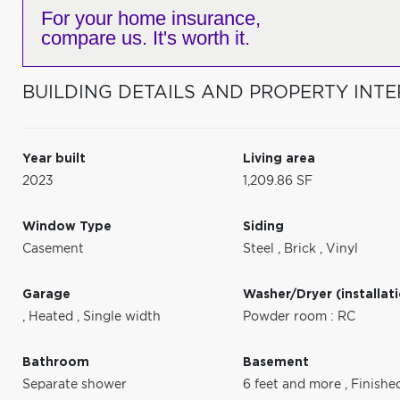
For your home insurance,
compare us. It's worth it.
BUILDING DETAILS AND PROPERTY INTE
Year built
Living area
2023
1,209.86 SF
Window Type
Siding
Casement
Steel
,
Brick
,
Vinyl
Garage
Washer/Dryer (installat
,
Heated
,
Single width
Powder room : RC
Bathroom
Basement
Separate shower
6 feet and more
,
Finishe