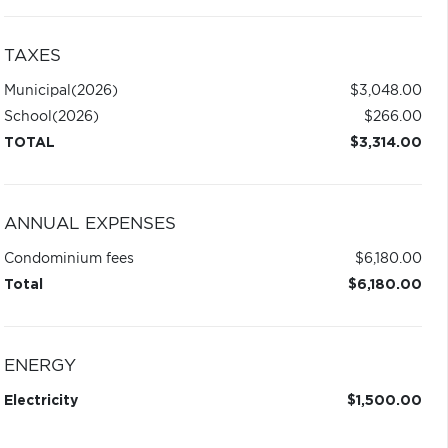
TAXES
Municipal
(2026)
$3,048.00
School
(2026)
$266.00
TOTAL
$3,314.00
ANNUAL EXPENSES
Condominium fees
$6,180.00
Total
$6,180.00
ENERGY
Electricity
$1,500.00