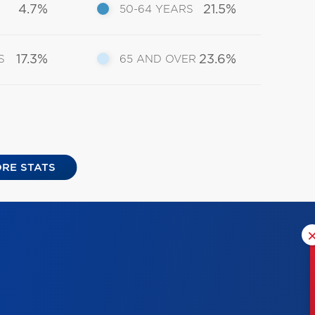
4.7%
21.5%
50-64 YEARS
17.3%
23.6%
S
65 AND OVER
RE STATS