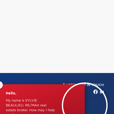
×
LET'S KEEP IN TOUCH
Hello,
My name is SYLVIE
BEAULIEU, RE/MAX real
estate broker. How may I help