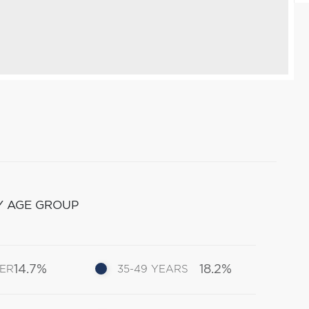
Y AGE GROUP
14.7%
18.2%
DER
35-49 YEARS