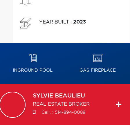
YEAR BUILT
:
2023
INGROUND POOL
GAS FIREPLACE
SYLVIE
BEAULIEU
REAL ESTATE BROKER
Cell. :
514-894-0089