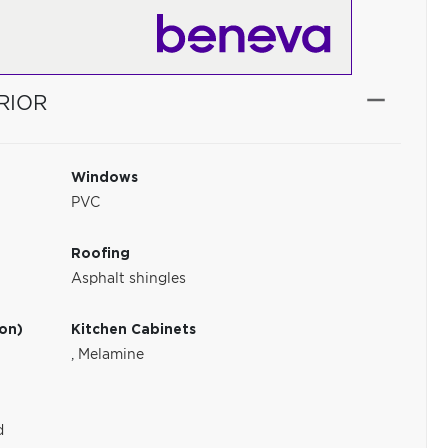
RIOR
Windows
PVC
Roofing
Asphalt shingles
ion)
Kitchen Cabinets
,
Melamine
d